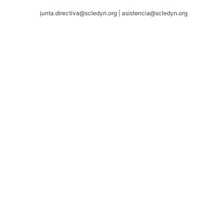
junta.directiva@scledyn.org | asistencia@scledyn.org