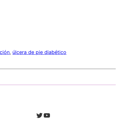
ción
, 
úlcera de pie diabético
Twitter
YouTube