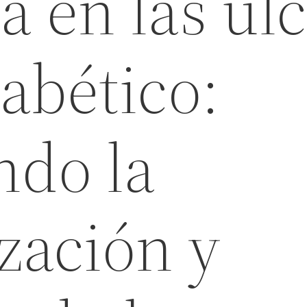
 en las úl
iabético:
ndo la
zación y