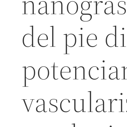
nanograsa
del pie d
potencia
vasculari