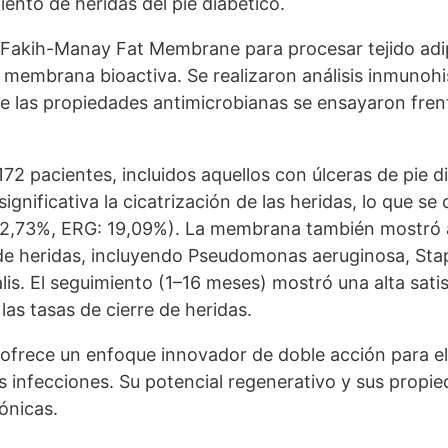
iento de heridas del pie diabético.
vo Fakih-Manay Fat Membrane para procesar tejido adi
membrana bioactiva. Se realizaron análisis inmunoh
ue las propiedades antimicrobianas se ensayaron fren
172 pacientes, incluidos aquellos con úlceras de pie
gnificativa la cicatrización de las heridas, lo que s
2,73%, ERG: 19,09%). La membrana también mostró ac
 de heridas, incluyendo Pseudomonas aeruginosa, Stap
is. El seguimiento (1–16 meses) mostró una alta satis
as tasas de cierre de heridas.
ece un enfoque innovador de doble acción para el tr
as infecciones. Su potencial regenerativo y sus prop
rónicas.