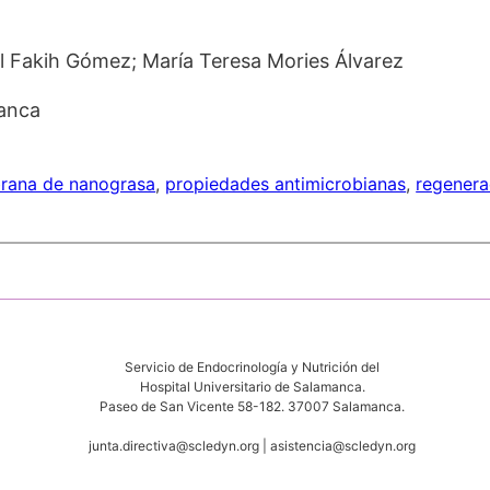
il Fakih Gómez; María Teresa Mories Álvarez
manca
ana de nanograsa
, 
propiedades antimicrobianas
, 
regenera
Servicio de Endocrinología y Nutrición del
Hospital Universitario de Salamanca.
Paseo de San Vicente 58-182. 37007 Salamanca.
junta.directiva@scledyn.org | asistencia@scledyn.org