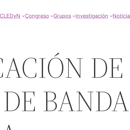
SCLEDyN
Congreso
Grupos
Investigación
Notici
CACIÓN DE
 DE BANDA