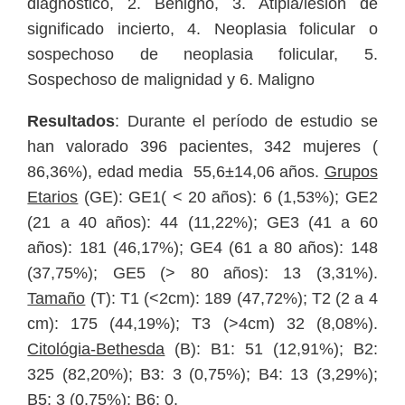
diagnóstico, 2. Benigno, 3. Atipia/lesión de
significado incierto, 4. Neoplasia folicular o
sospechoso de neoplasia folicular, 5.
Sospechoso de malignidad y 6. Maligno
Resultados
: Durante el período de estudio se
han valorado 396 pacientes, 342 mujeres (
86,36%), edad media 55,6±14,06 años.
Grupos
Etarios
(GE): GE1( < 20 años): 6 (1,53%); GE2
(21 a 40 años): 44 (11,22%); GE3 (41 a 60
años): 181 (46,17%); GE4 (61 a 80 años): 148
(37,75%); GE5 (> 80 años): 13 (3,31%).
Tamaño
(T): T1 (<2cm): 189 (47,72%); T2 (2 a 4
cm): 175 (44,19%); T3 (>4cm) 32 (8,08%).
Citológia-Bethesda
(B): B1: 51 (12,91%); B2:
325 (82,20%); B3: 3 (0,75%); B4: 13 (3,29%);
B5: 3 (0,75%); B6: 0.