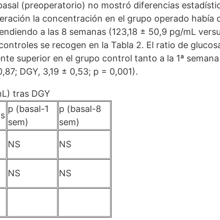
asal (preoperatorio) no mostró diferencias estadíst
peración la concentración en el grupo operado había 
scendiendo a las 8 semanas (123,18 ± 50,9 pg/mL vers
controles se recogen en la Tabla 2. El ratio de gluco
e superior en el grupo control tanto a la 1ª semana (
,87; DGY, 3,19 ± 0,53; p = 0,001).
mL) tras DGY
p (basal-1
p (basal-8
as
sem)
sem)
NS
NS
NS
NS