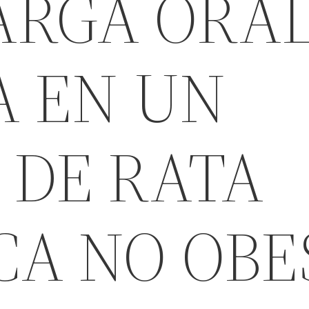
ARGA ORAL
A EN UN
 DE RATA
CA NO OBE