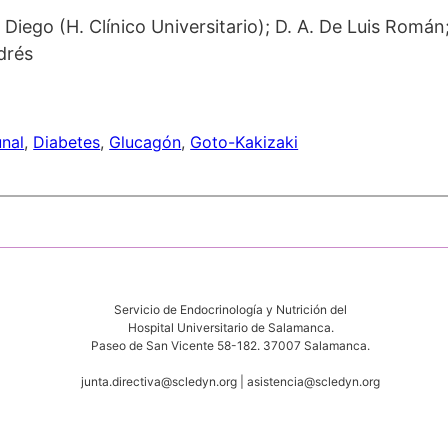
Diego (H. Clínico Universitario); D. A. De Luis Rom
drés
nal
, 
Diabetes
, 
Glucagón
, 
Goto-Kakizaki
Servicio de Endocrinología y Nutrición del
Hospital Universitario de Salamanca.
Paseo de San Vicente 58-182. 37007 Salamanca.
junta.directiva@scledyn.org | asistencia@scledyn.org