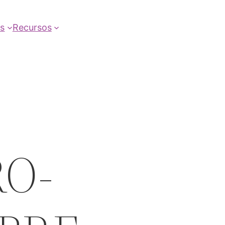
as
Recursos
RO-