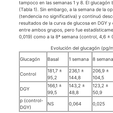
tampoco en las semanas 1 y 8. El glucagón b
(Tabla 1). Sin embargo, a la semana de la o
(tendencia no significativa) y continuó de
resultados de la curva de glucosa en DGY y 
entre ambos grupos, pero fue estadísticament
0,019) como a la 8ª semana (control, 4,6 ± 0
Evolución del glucagón (pg/
Glucagón
Basal
1 semana
8 seman
181,7 ±
236,1 ±
206,9 ±
Control
95,2
144,8
104,5
166,1 ±
143,2 ±
123,2 ±
DGY
99,5
48,8
50,9
p (control-
NS
0,064
0,025
DGY)