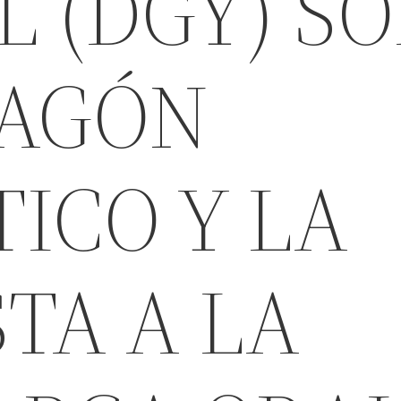
 (DGY) S
CAGÓN
ICO Y LA
TA A LA