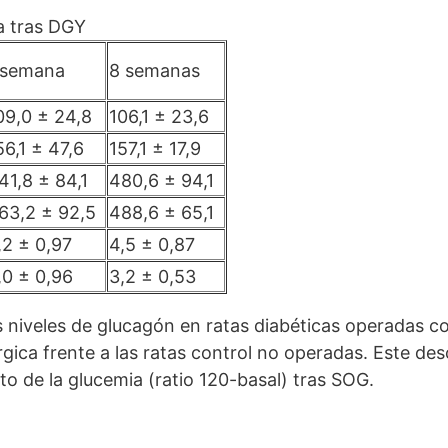
a tras DGY
 semana
8 semanas
09,0 ± 24,8
106,1 ± 23,6
56,1 ± 47,6
157,1 ± 17,9
41,8 ± 84,1
480,6 ± 94,1
63,2 ± 92,5
488,6 ± 65,1
,2 ± 0,97
4,5 ± 0,87
,0 ± 0,96
3,2 ± 0,53
os niveles de glucagón en ratas diabéticas operadas
gica frente a las ratas control no operadas. Este de
to de la glucemia (ratio 120-basal) tras SOG.