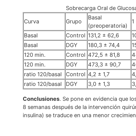
Sobrecarga Oral de Glucos
Basal
Curva
Grupo
1
(preoperatoria)
Basal
Control
131,2 ± 62,6
1
Basal
DGY
180,3 ± 74,4
1
120 min.
Control
472,5 ± 81,8
4
120 min.
DGY
473,3 ± 90,7
4
ratio 120/basal
Control
4,2 ± 1,7
4
ratio 120/basal
DGY
3,0 ± 1,3
3
Conclusiones
. Se pone en evidencia que l
8 semanas después de la intervención quirúr
insulina) se traduce en una menor crecimien