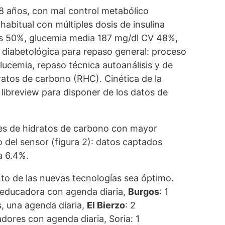
18 años, con mal control metabólico
abitual con múltiples dosis de insulina
dos 50%, glucemia media 187 mg/dl CV 48%,
 diabetológica para repaso general: proceso
lucemia, repaso técnica autoanálisis y de
ratos de carbono (RHC). Cinética de la
a libreview para disponer de los datos de
nes de hidratos de carbono con mayor
o del sensor (figura 2): datos captados
a 6.4%.
to de las nuevas tecnologías sea óptimo.
1 educadora con agenda diaria,
Burgos
: 1
, una agenda diaria,
El Bierzo
: 2
adores con agenda diaria, Soria: 1