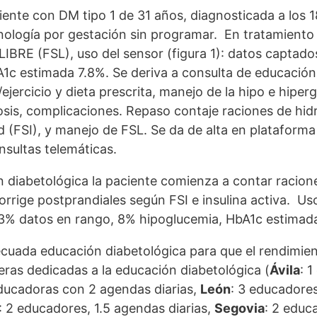
ente con DM tipo 1 de 31 años, diagnosticada a los 
nología por gestación sin programar. En tratamiento h
 LIBRE (FSL), uso del sensor (figura 1): datos capta
c estimada 7.8%. Se deriva a consulta de educación
ercicio y dieta prescrita, manejo de la hipo e hiperg
sis, complicaciones. Repaso contaje raciones de hid
dad (FSI), y manejo de FSL. Se da de alta en plataform
nsultas telemáticas.
n diabetológica la paciente comienza a contar racio
corrige postprandiales según FSI e insulina activa. Us
3% datos en rango, 8% hipoglucemia, HbA1c estimad
cuada educación diabetológica para que el rendimien
ras dedicadas a la educación diabetológica (
Ávila
: 
educadoras con 2 agendas diarias,
León
: 3 educadores
: 2 educadores, 1.5 agendas diarias,
Segovia
: 2 educ