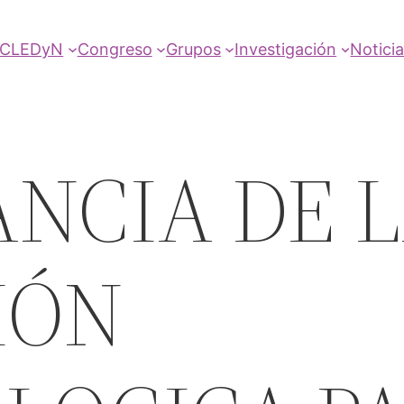
SCLEDyN
Congreso
Grupos
Investigación
Notici
NCIA DE 
IÓN