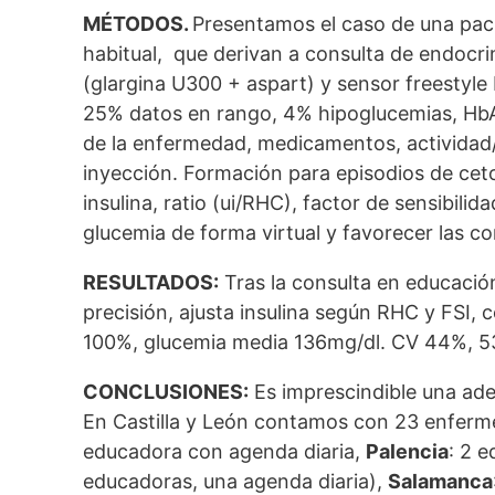
MÉTODOS
.
Presentamos el caso de una paci
habitual, que derivan a consulta de endocri
(glargina U300 + aspart) y sensor freestyle
25% datos en rango, 4% hipoglucemias, HbA1
de la enfermedad, medicamentos, actividad/ej
inyección. Formación para episodios de ceto
insulina, ratio (ui/RHC), factor de sensibili
glucemia de forma virtual y favorecer las co
RESULTADOS:
Tras la consulta en educació
precisión, ajusta insulina según RHC y FSI, 
100%, glucemia media 136mg/dl. CV 44%, 5
CONCLUSIONES:
Es imprescindible una ade
En Castilla y León contamos con 23 enferme
educadora con agenda diaria,
Palencia
: 2 
educadoras, una agenda diaria),
Salamanca