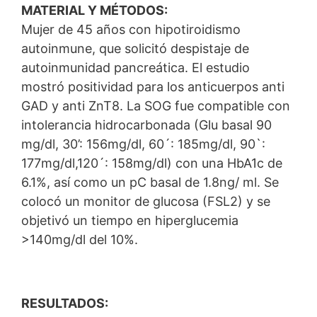
MATERIAL Y MÉTODOS:
Mujer de 45 años con hipotiroidismo
autoinmune, que solicitó despistaje de
autoinmunidad pancreática. El estudio
mostró positividad para los anticuerpos anti
GAD y anti ZnT8. La SOG fue compatible con
intolerancia hidrocarbonada (Glu basal 90
mg/dl, 30’: 156mg/dl, 60´: 185mg/dl, 90`:
177mg/dl,120´: 158mg/dl) con una HbA1c de
6.1%, así como un pC basal de 1.8ng/ ml. Se
colocó un monitor de glucosa (FSL2) y se
objetivó un tiempo en hiperglucemia
>140mg/dl del 10%.
RESULTADOS: