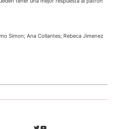
ueden tener una mejor respuesta al patron
 Amo Simon; Ana Collantes; Rebeca Jimenez
Twitter
YouTube