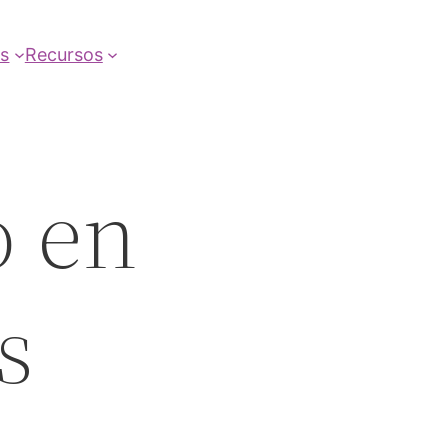
as
Recursos
o en
s