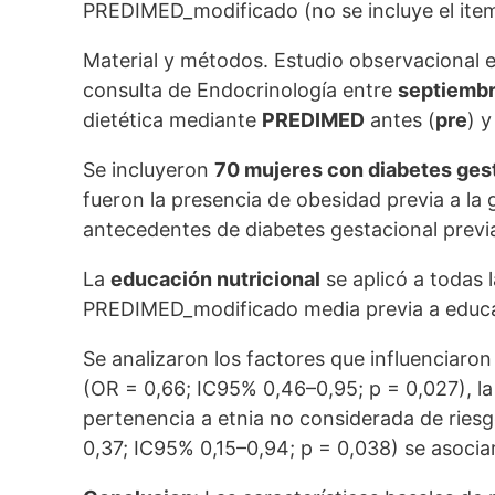
PREDIMED_modificado (no se incluye el item
Material y métodos. Estudio observacional 
consulta de Endocrinología entre
septiembr
dietética mediante
PREDIMED
antes (
pre
) 
Se incluyeron
70 mujeres con diabetes ges
fueron la presencia de obesidad previa a la
antecedentes de diabetes gestacional previ
La
educación nutricional
se aplicó a todas 
PREDIMED_modificado media previa a educació
Se analizaron los factores que influenciar
(OR = 0,66; IC95% 0,46–0,95; p = 0,027), la
pertenencia a etnia no considerada de rie
0,37; IC95% 0,15–0,94; p = 0,038) se asocia