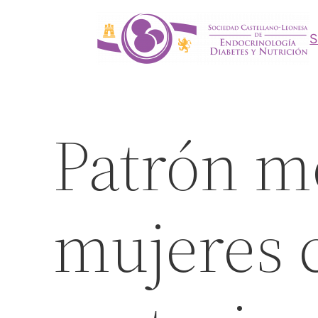
Saltar
al
contenido
Patrón m
mujeres 