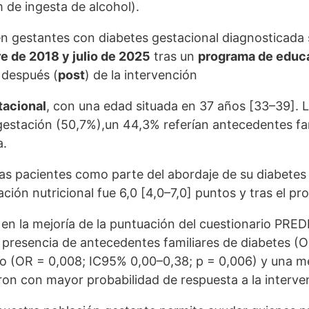
 de ingesta de alcohol).
en gestantes con diabetes gestacional diagnosticada 
e de 2018 y julio de 2025
tras un
programa de educa
y después (
post
) de la intervención
tacional
, con una edad situada en 37 años [33–39]. 
 gestación (50,7%),un 44,3% referían antecedentes fam
a.
las pacientes como parte del abordaje de su diabetes
n nutricional fue 6,0 [4,0–7,0] puntos y tras el pro
on en la mejoría de la puntuación del cuestionario 
 presencia de antecedentes familiares de diabetes (OR
sgo (OR = 0,008; IC95% 0,00–0,38; p = 0,006) y una
ron con mayor probabilidad de respuesta a la interve