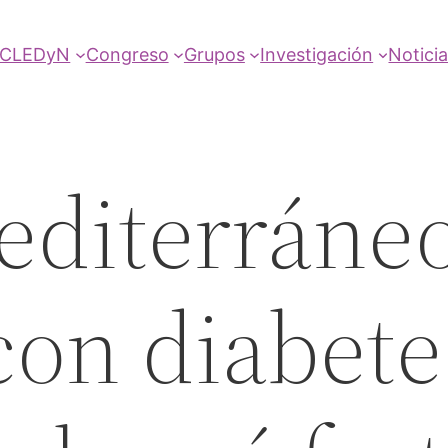
SCLEDyN
Congreso
Grupos
Investigación
Notici
editerráne
con diabete