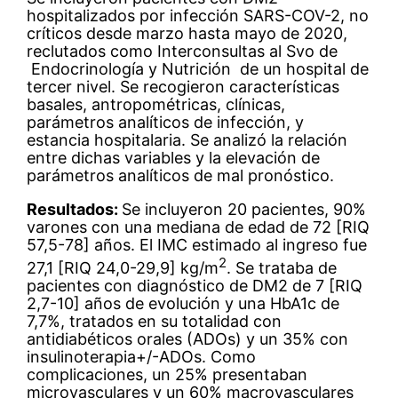
hospitalizados por infección SARS-COV-2, no
críticos desde marzo hasta mayo de 2020,
reclutados como Interconsultas al Svo de
Endocrinología y Nutrición de un hospital de
tercer nivel. Se recogieron características
basales, antropométricas, clínicas,
parámetros analíticos de infección, y
estancia hospitalaria. Se analizó la relación
entre dichas variables y la elevación de
parámetros analíticos de mal pronóstico.
Resultados:
Se incluyeron 20 pacientes, 90%
varones con una mediana de edad de 72 [RIQ
57,5-78] años. El IMC estimado al ingreso fue
2
27,1 [RIQ 24,0-29,9] kg/m
. Se trataba de
pacientes con diagnóstico de DM2 de 7 [RIQ
2,7-10] años de evolución y una HbA1c de
7,7%, tratados en su totalidad con
antidiabéticos orales (ADOs) y un 35% con
insulinoterapia+/-ADOs. Como
complicaciones, un 25% presentaban
microvasculares y un 60% macrovasculares