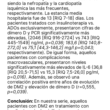
siendo la nefropatía y la cardiopatía
isquémica las más frecuentes,
respectivamente. La estancia media
hospitalaria fue de 13 [RIQ 7-18] días. Los
pacientes tratados con insulinoterapia vs.
ADOs exclusivamente, presentaron cifras de
dímero D y PCR significativamente más
elevadas, (2046 [RIQ 916-2724] vs 743 [RIQ
445-1549] ng/ml,
p=0,036; 183,6 [RIQ 140,8-
272,0] vs 75,1 [44,3-146,2] mg/l p=0,043;
respectivamente). De igual forma, aquellos
pacientes con complicaciones
macrovasculares, presentaron niveles
significativamente más elevados de IL-6 (36,8
[RIQ 20,5-71,5] vs 15,3 [RIQ 7,5-26,0] pg/ml,
p=
0,016)
. Además, se observó una
correlación positiva entre años de evolución
de DM2 y elevación de dímero D (r=0,555,
p=0,039)
.
Conclusión:
En nuestra serie, aquellos
pacientes con DM2 en tratamiento con