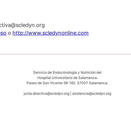
ectiva@scledyn.org
eso
o
http://www.scledynonline.com
Servicio de Endocrinología y Nutrición del
Hospital Universitario de Salamanca.
Paseo de San Vicente 58-182. 37007 Salamanca.
junta.directiva@scledyn.org | asistencia@scledyn.org