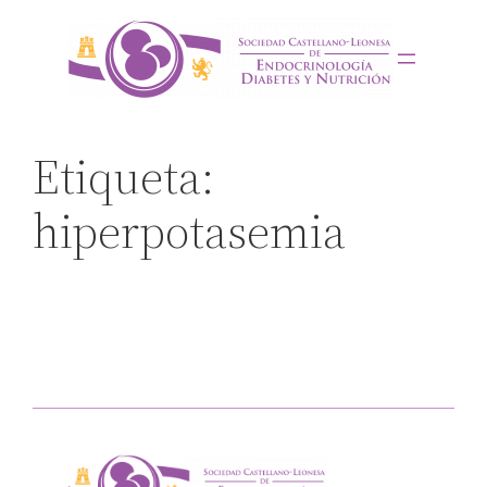
Saltar
al
contenido
Etiqueta:
hiperpotasemia