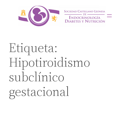
Saltar
al
contenido
Etiqueta:
Hipotiroidismo
subclínico
gestacional