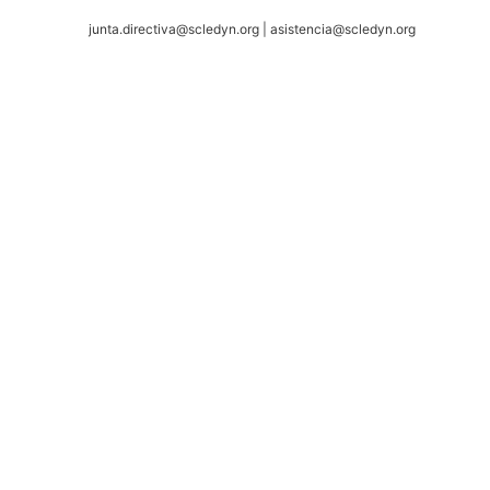
junta.directiva@scledyn.org | asistencia@scledyn.org