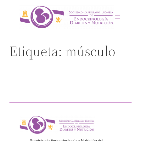
Saltar
al
contenido
Etiqueta:
músculo
Servicio de Endocrinología y Nutrición del