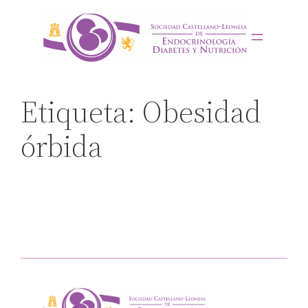
Saltar
al
contenido
Etiqueta:
Obesidad
órbida