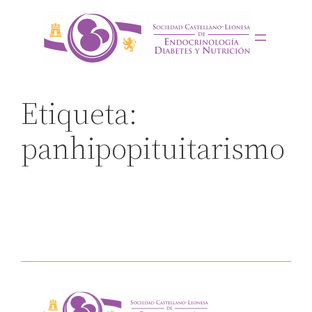
Saltar
al
contenido
Etiqueta:
panhipopituitarismo