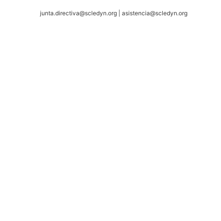
junta.directiva@scledyn.org | asistencia@scledyn.org