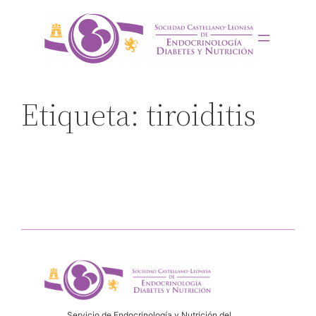
Saltar
al
contenido
Etiqueta:
tiroiditis
Servicio de Endocrinología y Nutrición del