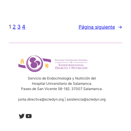
1
2
3
4
Página siguiente
→
Servicio de Endocrinología y Nutrición del
Hospital Universitario de Salamanca.
Paseo de San Vicente 58-182. 37007 Salamanca.
junta.directiva@scledyn.org | asistencia@scledyn.org
Twitter
YouTube