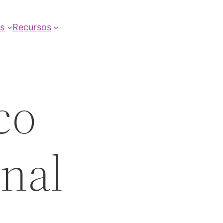
as
Recursos
co
nal