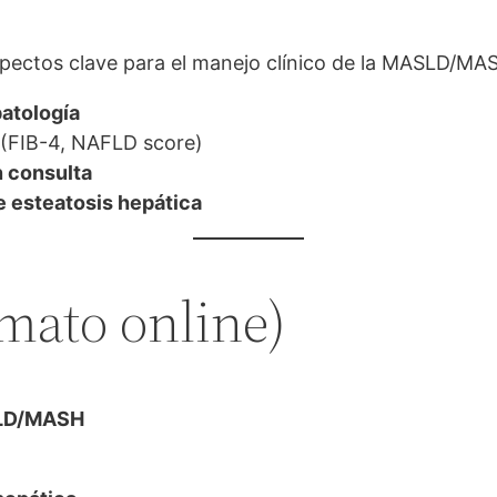
aspectos clave para el manejo clínico de la MASLD/MA
patología
(FIB-4, NAFLD score)
n consulta
e esteatosis hepática
mato online)
ASLD/MASH