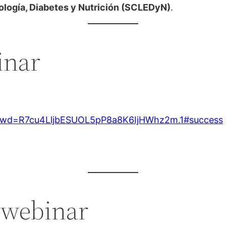
logía, Diabetes y Nutrición (SCLEDyN)
.
inar
?pwd=R7cu4LljbESUOL5pP8a8K6IjHWhz2m.1#success
 webinar