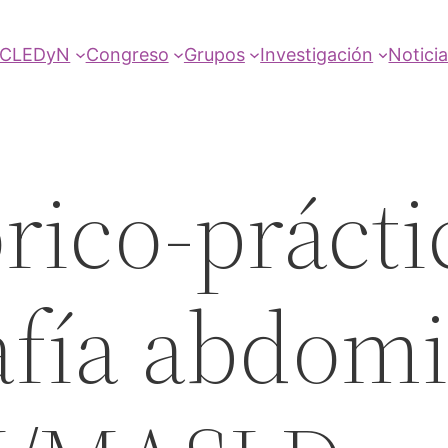
SCLEDyN
Congreso
Grupos
Investigación
Notici
órico-prácti
afía abdomi