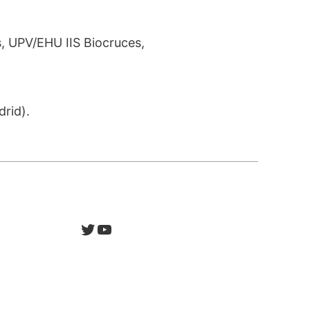
s, UPV/EHU IIS Biocruces,
drid).
Twitter
YouTube